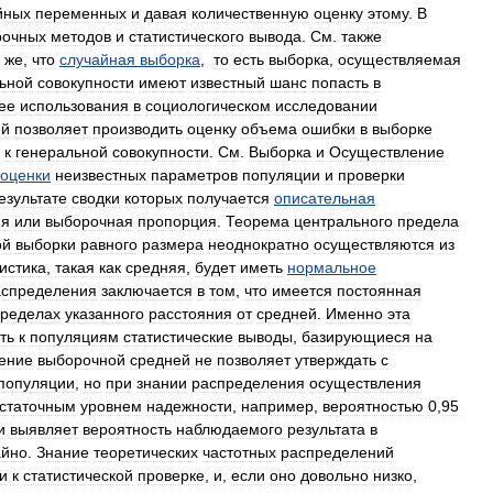
йных
переменных
и
давая
количественную
оценку
этому
.
В
рочных
методов
и
статистического
вывода
.
См
.
также
же
,
что
случайная
выборка
,
то
есть
выборка
,
осуществляемая
ьной
совокупности
имеют
известный
шанс
попасть
в
ее
использования
в
социологическом
исследовании
ей
позволяет
производить
оценку
объема
ошибки
в
выборке
к
генеральной
совокупности
.
См
.
Выборка
и
Осуществление
оценки
неизвестных
параметров
популяции
и
проверки
езультате
сводки
которых
получается
описательная
яя
или
выборочная
пропорция
.
Теорема
центрального
предела
ой
выборки
равного
размера
неоднократно
осуществляются
из
истика
,
такая
как
средняя
,
будет
иметь
нормальное
аспределения
заключается
в
том
,
что
имеется
постоянная
ределах
указанного
расстояния
от
средней
.
Именно
эта
ть
к
популяциям
статистические
выводы
,
базирующиеся
на
ение
выборочной
средней
не
позволяет
утверждать
с
популяции
,
но
при
знании
распределения
осуществления
статочным
уровнем
надежности
,
например
,
вероятностью
0
,
95
и
выявляет
вероятность
наблюдаемого
результата
в
айно
.
Знание
теоретических
частотных
распределений
и
к
статистической
проверке
,
и
,
если
оно
довольно
низко
,