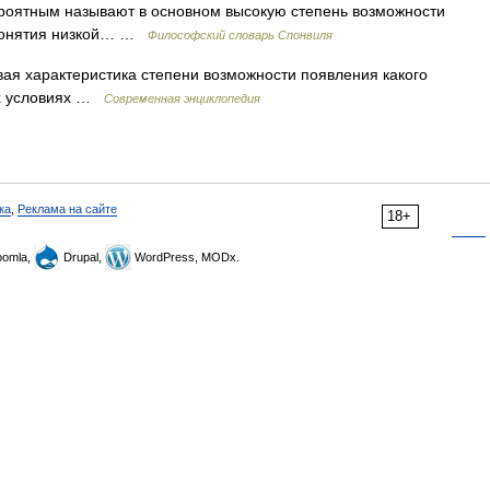
ероятным называют в основном высокую степень возможности
 понятия низкой… …
Философский словарь Спонвиля
 характеристика степени возможности появления какого
ых условиях …
Современная энциклопедия
ка
,
Реклама на сайте
18+
omla,
Drupal,
WordPress, MODx.