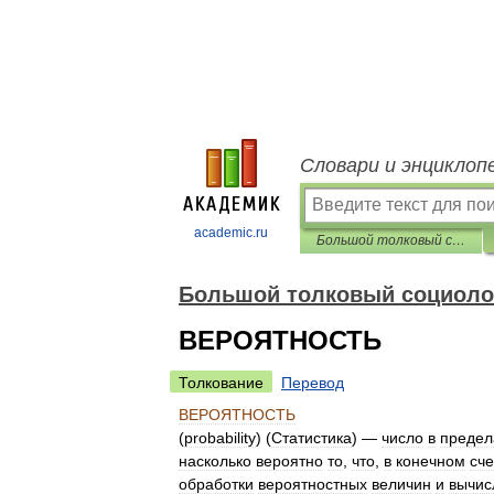
Словари и энциклоп
academic.ru
Большой толковый социологический словарь
Большой толковый социоло
ВЕРОЯТНОСТЬ
Толкование
Перевод
ВЕРОЯТНОСТЬ
(
probability
) (
Статистика
) —
число
в
предел
насколько
вероятно
то
,
что
,
в
конечном
сче
обработки
вероятностных
величин
и
вычис