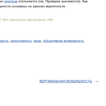
ая
гипотеза
отклоняется
(
см
.
Проверка
значимости
).
Как
ерности
основаны
на
законах
вероятности
.
Т
,
Вече
.
Дэвид
Джери
,
Джулия
Джери
.
1999
.
мость
,
допустимость
,
маза
,
объективная возможность
,
ВЕРТИКАЛЬНАЯ МОБИЛЬНОСТЬ