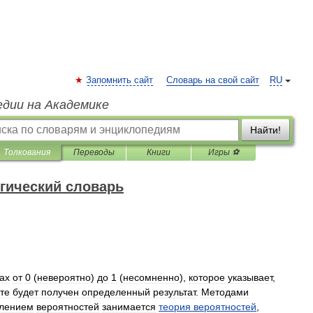
Запомнить сайт
Словарь на свой сайт
RU
едии на Академике
Найти!
Толкования
Переводы
Книги
Игры ⚽
гический словарь
ах
от
0
(
невероятно
)
до
1
(
несомненно
),
которое
указывает
,
те
будет
получен
определенный
результат
.
Методами
лением
вероятностей
занимается
теория
вероятностей
,