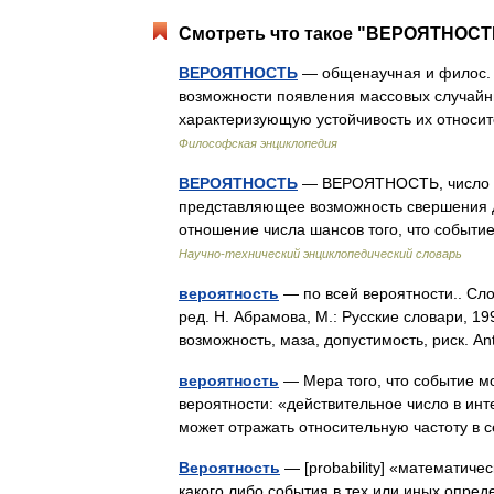
Смотреть что такое "ВЕРОЯТНОСТЬ
ВЕРОЯТНОСТЬ
— общенаучная и филос. 
возможности появления массовых случайн
характеризующую устойчивость их относи
Философская энциклопедия
ВЕРОЯТНОСТЬ
— ВЕРОЯТНОСТЬ, число в 
представляющее возможность свершения д
отношение числа шансов того, что событ
Научно-технический энциклопедический словарь
вероятность
— по всей вероятности.. Сл
ред. Н. Абрамова, М.: Русские словари, 1
возможность, маза, допустимость, риск. 
вероятность
— Мера того, что событие м
вероятности: «действительное число в инт
может отражать относительную частоту 
Вероятность
— [probability] «математиче
какого либо события в тех или иных опре