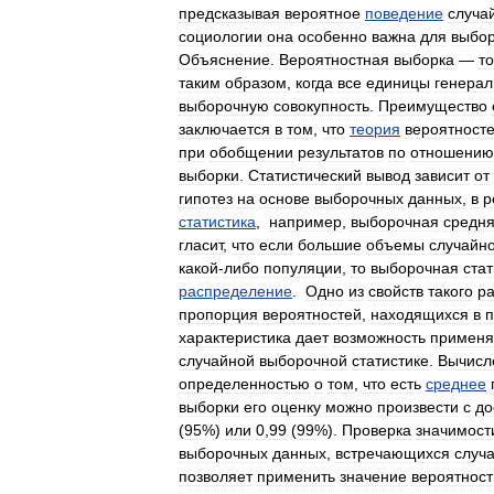
предсказывая
вероятное
поведение
случа
социологии
она
особенно
важна
для
выбо
Объяснение
.
Вероятностная
выборка
—
то
таким
образом
,
когда
все
единицы
генерал
выборочную
совокупность
.
Преимущество
заключается
в
том
,
что
теория
вероятност
при
обобщении
результатов
по
отношению
выборки
.
Статистический
вывод
зависит
от
гипотез
на
основе
выборочных
данных
,
в
р
статистика
,
например
,
выборочная
средн
гласит
,
что
если
большие
объемы
случайн
какой
-
либо
популяции
,
то
выборочная
стат
распределение
.
Одно
из
свойств
такого
р
пропорция
вероятностей
,
находящихся
в
п
характеристика
дает
возможность
применя
случайной
выборочной
статистике
.
Вычисл
определенностью
о
том
,
что
есть
среднее
выборки
его
оценку
можно
произвести
с
до
(
95
%)
или
0
,
99
(
99
%).
Проверка
значимост
выборочных
данных
,
встречающихся
случ
позволяет
применить
значение
вероятност