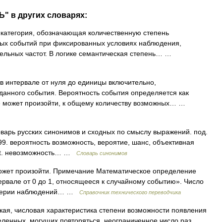
" в других словарях:
категория, обозначающая количественную степень
ых событий при фиксированных условиях наблюдения,
тельных частот. В логике семантическая степень… …
интервале от нуля до единицы включительно,
анного события. Вероятность события определяется как
ие может произойти, к общему количеству возможных… …
оварь русских синонимов и сходных по смыслу выражений. под.
999. вероятность возможность, вероятие, шанс, объективная
Ant. невозможность… …
Словарь синонимов
ожет произойти. Примечание Математическое определение
ервале от 0 до 1, относящееся к случайному событию». Число
в серии наблюдений… …
Справочник технического переводчика
ская, числовая характеристика степени возможности появления
деленных, могущих повторяться неограниченное число раз