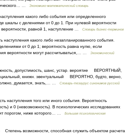
ассического… …
Экономико-математический словарь
 наступления какого либо события или определенного
де шкалы с делениями от 0 до 1. При нулевой вероятности
и вероятности, равной 1, наступление …
Словарь бизнес-терминов
ть наступления какого либо незапланированного события.
елениями от 0 до 1; вероятность равна нулю, если
ания вероятности могут рассчитываться,… …
Экономический
сть, допустимость, шанс, устар. вероятие ВЕРОЯТНЫЙ,
нциальный, книжн. эвентуальный ВЕРОЯТНО, будто, верно,
 должно, думается, знать,… …
Словарь-тезаурус синонимов русской
ть наступления того или иного события. Вероятность
сть) и 0 (невозможность). В психологических исследованиях
жит порогом, ниже которого… …
Большая психологическая
é Степень возможности, способная служить объектом расчета