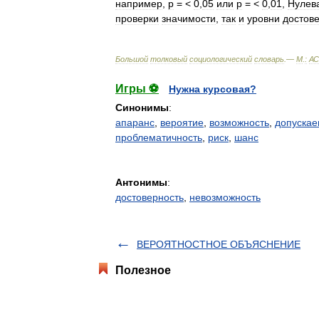
например
,
р
= <
0
,
05
или
р
= <
0
,
01
,
Нулев
проверки
значимости
,
так
и
уровни
достов
Большой
толковый
социологический
словарь
.—
М
.
:
АС
Игры ⚽
Нужна курсовая?
Синонимы
:
апаранс
,
вероятие
,
возможность
,
допускае
проблематичность
,
риск
,
шанс
Антонимы
:
достоверность
,
невозможность
ВЕРОЯТНОСТНОЕ ОБЪЯСНЕНИЕ
Полезное